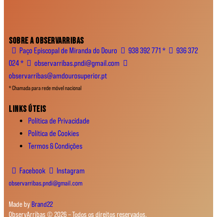
SOBRE A OBSERVARRIBAS
Paço Episcopal de Miranda do Douro
938 392 771 *
936 372
024 *
observarribas.pndi@gmail.com
observarribas@amdourosuperior.pt
* Chamada para rede móvel nacional
LINKS ÚTEIS
Política de Privacidade
Política de Cookies
Termos & Condições
Facebook
Instagram
observarribas.pndi@gmail.com
Made by
Brand22
ObservArribas © 2026 – Todos os direitos reservados.