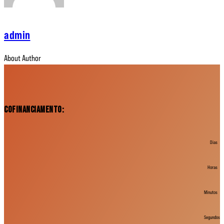
admin
About Author
Cofinanciamento:
Dias
Horas
Minutos
Segundos