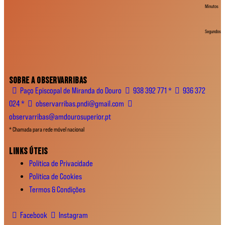
Minutos
Segundos
SOBRE A OBSERVARRIBAS
Paço Episcopal de Miranda do Douro
938 392 771 *
936 372
024 *
observarribas.pndi@gmail.com
observarribas@amdourosuperior.pt
* Chamada para rede móvel nacional
LINKS ÚTEIS
Política de Privacidade
Política de Cookies
Termos & Condições
Facebook
Instagram