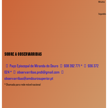
Minutos
Segundos
SOBRE A OBSERVARRIBAS
Paço Episcopal de Miranda do Douro
938 392 771 *
936 372
024 *
observarribas.pndi@gmail.com
observarribas@amdourosuperior.pt
* Chamada para rede móvel nacional