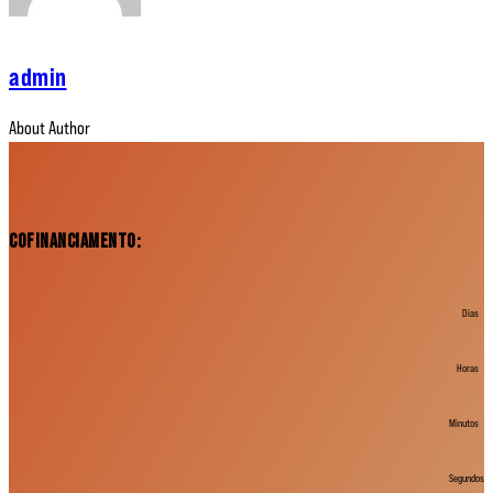
admin
About Author
Cofinanciamento:
Dias
Horas
Minutos
Segundos