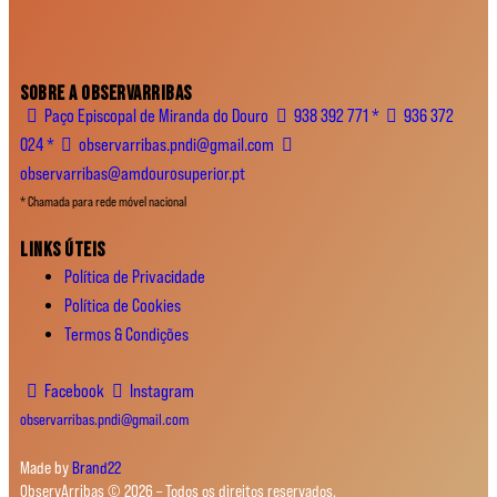
SOBRE A OBSERVARRIBAS
Paço Episcopal de Miranda do Douro
938 392 771 *
936 372
024 *
observarribas.pndi@gmail.com
observarribas@amdourosuperior.pt
* Chamada para rede móvel nacional
LINKS ÚTEIS
Política de Privacidade
Política de Cookies
Termos & Condições
Facebook
Instagram
observarribas.pndi@gmail.com
Made by
Brand22
ObservArribas © 2026 – Todos os direitos reservados.